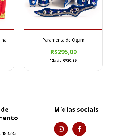
lha
Paramenta de Ogum
R$295,00
12
x de
R$30,35
 de
Mídias sociais
mento
6483383