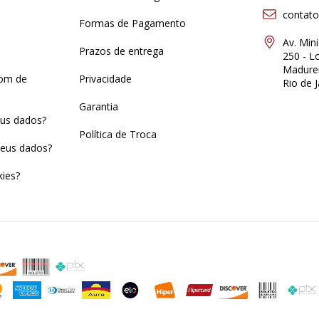
contat
Formas de Pagamento
Av. Min
Prazos de entrega
250 - Lo
Madurei
pom de
Privacidade
Rio de J
Garantia
us dados?
Política de Troca
eus dados?
ies?