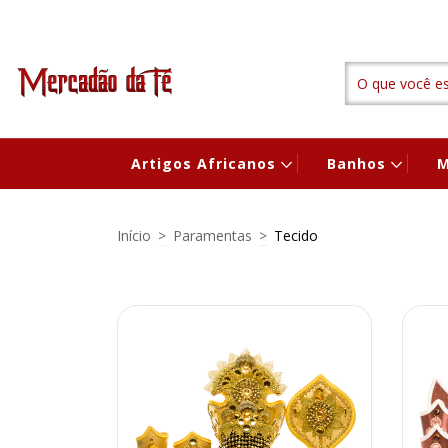
Artigos Africanos
Banhos
M
Início
>
Paramentas
>
Tecido