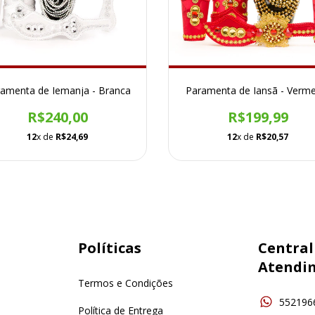
amenta de Iemanja - Branca
Paramenta de Iansã - Verme
R$240,00
R$199,99
12
x de
R$24,69
12
x de
R$20,57
Políticas
Central
Atendi
Termos e Condições
552196
Política de Entrega